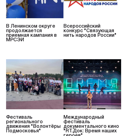
В Ленинском округе
Всероссийский
продолжается
конкурс "Связующая
приемная кампания в
нить народов России"
МРСЭИ
Фестиваль
Международный
регионального
фестиваль
движения "Волонтёры
документального кино
Подмосковья"
"RT.Док: Время наших
героев"