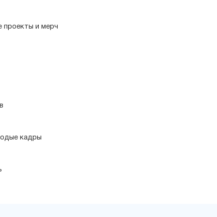
е проекты и мерч
в
лодые кадры
ь