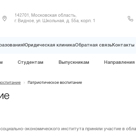
142701, Московская область,
г. Видное, ул. Школьная, д. 55а, корп. 1
разования
Юридическая клиника
Обратная связь
Контакты
м
Студентам
Выпускникам
Направления
воспитание
Патриотическое воспитание
ие
 социально-экономического института приняли участие в об