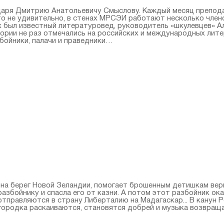
одаря Дмитрию Анатольевичу Смыслову. Каждый месяц препод
о не удивительно, в стенах МРСЭИ работают несколько член
ях был известный литературовед, руководитель «шкулевцев» А
ории не раз отмечались на российских и международных лите
бойники, палачи и праведники…
на берег Новой Зеландии, помогает брошенным детишкам верн
азбойнику и спасла его от казни. А потом этот разбойник ока
отправляются в страну Либерталию на Мадагаскар... В канун 
и городка раскаиваются, становятся добрей и музыка возвращ