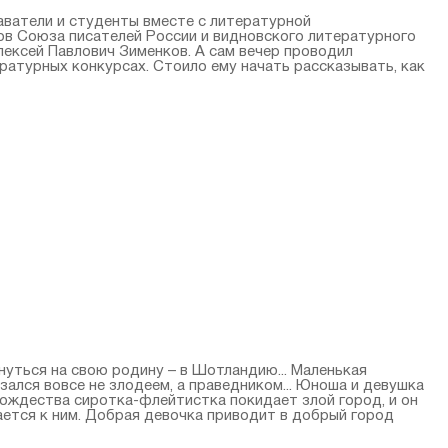
аватели и студенты вместе с литературной
ов Союза писателей России и видновского литературного
лексей Павлович Зименков. А сам вечер проводил
ратурных конкурсах. Стоило ему начать рассказывать, как
уться на свою родину – в Шотландию... Маленькая
зался вовсе не злодеем, а праведником... Юноша и девушка
Рождества сиротка-флейтистка покидает злой город, и он
ается к ним. Добрая девочка приводит в добрый город