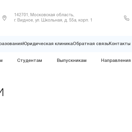
142701, Московская область,
г. Видное, ул. Школьная, д. 55а, корп. 1
разования
Юридическая клиника
Обратная связь
Контакты
м
Студентам
Выпускникам
Направления
И