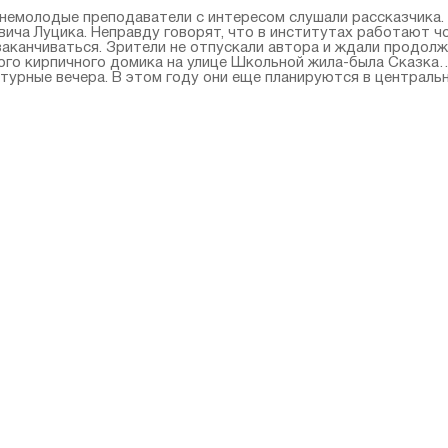
 немолодые преподаватели с интересом слушали рассказчика.
ича Луцика. Неправду говорят, что в институтах работают ч
 заканчиваться. Зрители не отпускали автора и ждали продол
ого кирпичного домика на улице Школьной жила-была Сказка…
урные вечера. В этом году они еще планируются в центрально