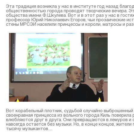
Эта традиция возникла у нас в институте год назад благ
общественностью города проводят творческие вечера. Эт
общества имени Ф.Шкулева. Вот и в этот раз у нас в гост
профессор Юрий Николаевич Егоров, чьи прозаические ист
стены МРСЭИ населили принцессы и короли, матросы и раз
Вот корабельный плотник, судьбой случайно выброшенный 
своенравная принцесса из вольного города Киль поверила р
влюбляются друг в друга. Они превращаются в лемуров и 
навсегда остается без музыки. Но, в конце концов, жител
тысячу музыкантов…