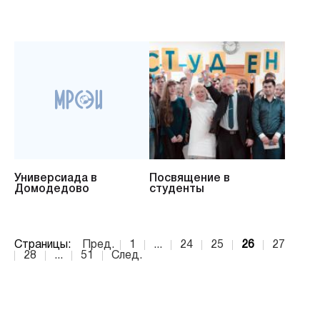
Универсиада в
Посвящение в
Домодедово
студенты
Страницы:
Пред.
1
...
24
25
26
27
28
...
51
След.