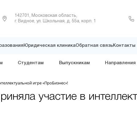
142701, Московская область,
г. Видное, ул. Школьная, д. 55а, корп. 1
разования
Юридическая клиника
Обратная связь
Контакты
м
Студентам
Выпускникам
Направления
нтеллектуальной игре «ПроБизнес»!
иняла участие в интеллект