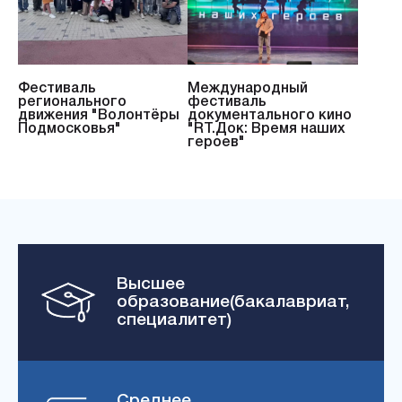
Фестиваль
Международный
регионального
фестиваль
движения "Волонтёры
документального кино
Подмосковья"
"RT.Док: Время наших
героев"
Высшее
образование(бакалавриат,
специалитет)
Среднее