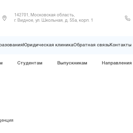
142701, Московская область,
г. Видное, ул. Школьная, д. 55а, корп. 1
разования
Юридическая клиника
Обратная связь
Контакты
м
Студентам
Выпускникам
Направления
денция