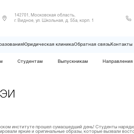
142701, Московская область,
г. Видное, ул. Школьная, д. 55а, корп. 1
разования
Юридическая клиника
Обратная связь
Контакты
м
Студентам
Выпускникам
Направления
СЭИ
ском институте прошел сумасшедший день! Студенты наряди
ровали яркие и оригинальные образы, которые вызвали восто