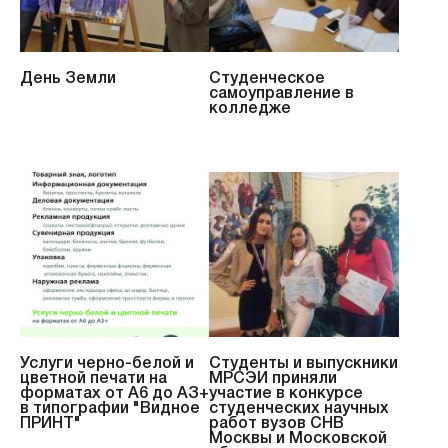
День Земли
Студенческое
самоуправление в
колледже
Услуги черно-белой и
Студенты и выпускники
цветной печати на
МРСЭИ приняли
форматах от А6 до АЗ+
участие в конкурсе
в типографии "Видное
студенческих научных
ПРИНТ"
работ вузов СНВ
Москвы и Московской