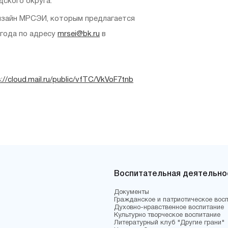
дского округа.
изайн МРСЭИ, которым предлагается
 года по адресу
mrsei@bk.ru
в
://cloud.mail.ru/public/vfTC/VkVoF7tnb
Воспитательная деятельно
Документы
Гражданское и патриотическое вос
Духовно-нравственное воспитание
Культурно творческое воспитание
Литературный клуб "Другие грани"