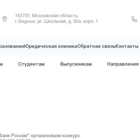
142701, Московская область,
г. Видное, ул. Школьная, д. 55а, корп. 1
разования
Юридическая клиника
Обратная связь
Контакты
м
Студентам
Выпускникам
Направления
анк России" организовали конкурс