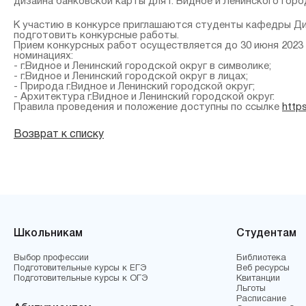
дизайна банковской карты для г. Видное и Ленинского горо
К участию в конкурсе приглашаются студенты кафедры Д
подготовить конкурсные работы.
Прием конкурсных работ осуществляется до 30 июня 2023
номинациях:
- г.Видное и Ленинский городской округ в символике;
- г.Видное и Ленинский городской округ в лицах;
- Природа г.Видное и Ленинский городской округ;
- Архитектура г.Видное и Ленинский городской округ.
Правила проведения и положение доступны по ссылке
https
Возврат к списку
Школьникам
Студентам
Выбор профессии
Библиотека
Подготовительные курсы к ЕГЭ
Веб ресурсы
Подготовительные курсы к ОГЭ
Квитанции
Льготы
Расписание