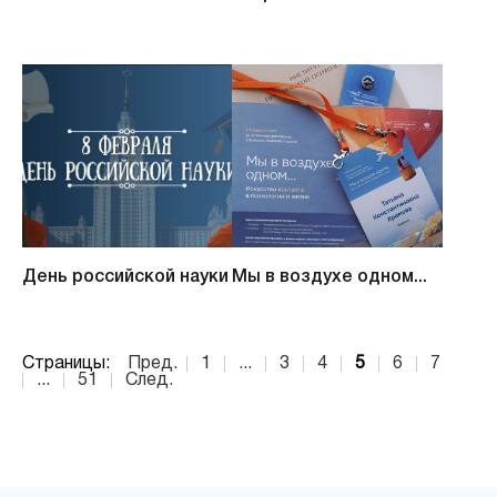
День российской науки
Мы в воздухе одном...
Страницы:
Пред.
1
...
3
4
5
6
7
...
51
След.