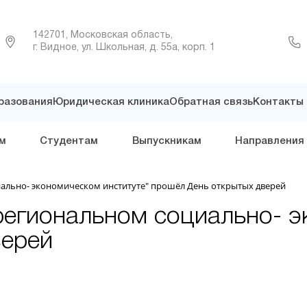
142701, Московская область,
г. Видное, ул. Школьная, д. 55а, корп. 1
разования
Юридическая клиника
Обратная связь
Контакты
м
Студентам
Выпускникам
Направления
иально- экономическом институте" прошёл День открытых дверей
региональном социально- э
верей