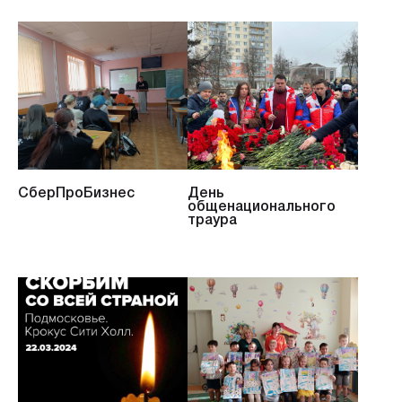
СберПроБизнес
День
общенационального
траура